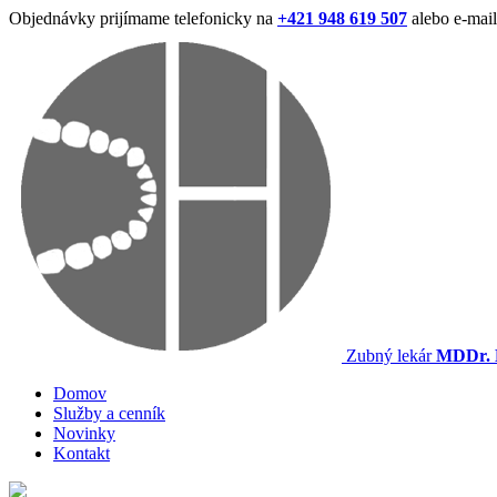
Objednávky prijímame telefonicky na
+421 948 619 507
alebo e-mai
Zubný lekár
MDDr. 
Domov
Služby a cenník
Novinky
Kontakt